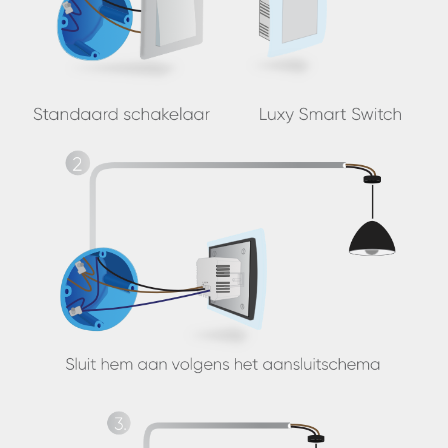
Luxy AAN/UIT te zetten in de
kleur en intensiteit die je wilt
Stel hem in als visuele
waarschuwing voor een
bewegingsmelder
Stel hem in als visuele
waarschuwing voor een deurbel
Stel hem in als visuele
waarschuwing voor een
overstromingssensor
+ andere opties om 1 van de 2700
Z-wave apparaten te koppelen