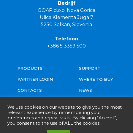
Bedrijf
GOAP d.o.o. Nova Gorica
Ulica Klementa Juga 7
5250 Solkan, Slovenia
Telefoon
+386 5 3359 500
PRODUCTS
SUPPORT
PARTNER LOGIN
WHERE TO BUY
CONTACTS
NEWS
DOWNLOADS
GENERAL TERMS
We use cookies on our website to give you the most
relevant experience by remembering your
preferences and repeat visits. By clicking “Accept”,
you consent to the use of ALL the cookies.
Follow us