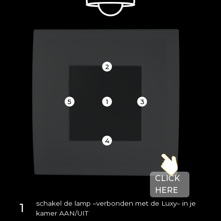
2
5
1
3
4
CLICK
HERE
schakel de lamp –verbonden met de Luxy– in je
1
kamer AAN/UIT