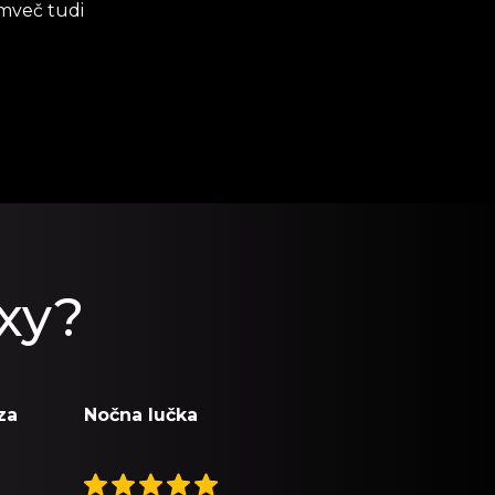
emveč tudi
uxy?
za
Nočna lučka