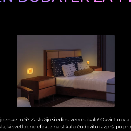
nerske luči? Zaslužijo si edinstveno stikalo! Okvir Luxyja 
la, ki svetlobne efekte na stikalu čudovito razprši po pro