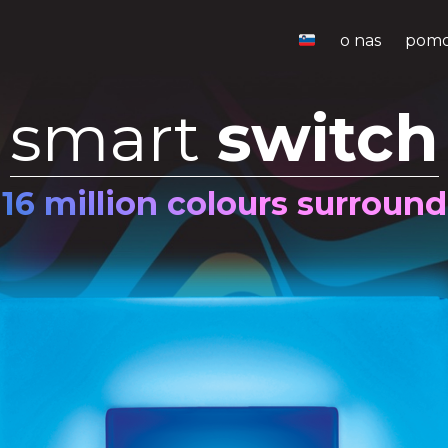
o nas
pom
smart
switch
16 million colours surround