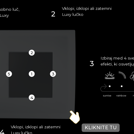
Vklopi, izklopi ali zatemni
 sobno luč,
2
Luxy lučko
 Luxy
2
Izbiraj med 4 sv
3
efekti, ki osvetlj
5
1
3
4
Vklopi, izklopi ali zatemni
KLIKNITE TU
4
Luxy lučko