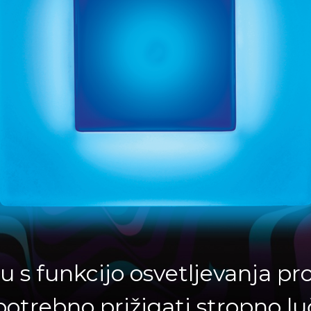
u s funkcijo osvetljevanja pr
potrebno prižigati stropno lu