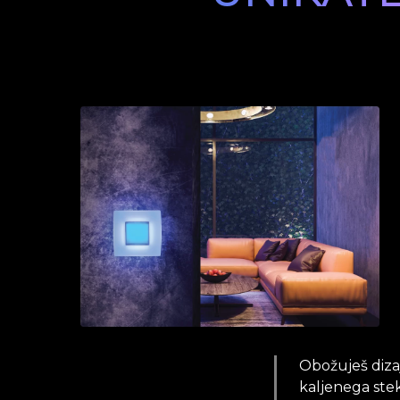
Obožuješ dizaj
kaljenega stek