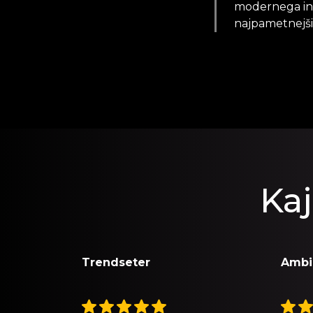
modernega in 
najpametnejši
Kaj
Trendseter
Ambie