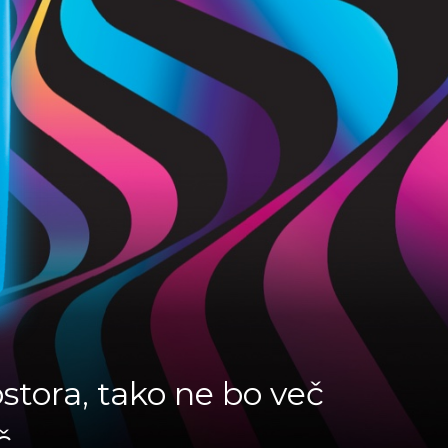
ostora, tako ne bo več
č