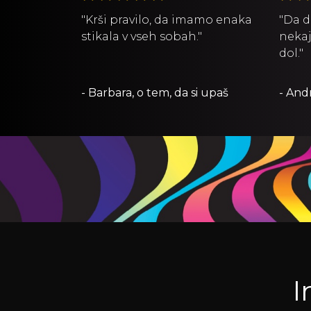
"Krši pravilo, da imamo enaka
"Da d
stikala v vseh sobah."
nekaj
dol."
- Barbara, o tem, da si upaš
- And
I