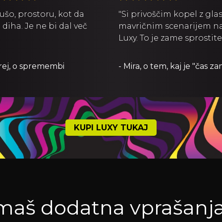
ušo, prostoru, kot da
"Si privoščim kopel z gla
 diha. Je ne bi dal več
mavričnim scenarijem n
Luxy. To je zame sprostitev
rej, o spremembi
- Mira, o tem, kaj je "čas z
KUPI LUXY TUKAJ
maš dodatna vprašanj