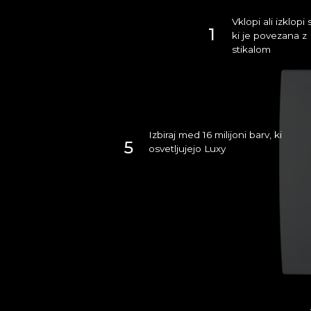
Vklopi ali izklopi
1
ki je povezana z
stikalom
Izbiraj med 16 milijoni barv, ki
5
osvetljujejo Luxy