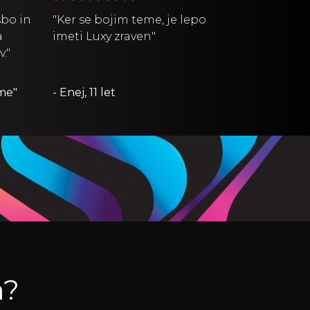
sbo in
"Ker se bojim teme, je lepo
a
imeti Luxy zraven"
."
ame"
- Enej, 11 let
a?